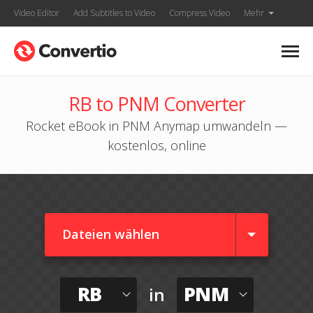
Video Editor
Add Subtitles to Video
Compress Video
Mehr
RB to PNM Converter
Rocket eBook in PNM Anymap umwandeln —
kostenlos, online
Dateien wählen
RB
PNM
in