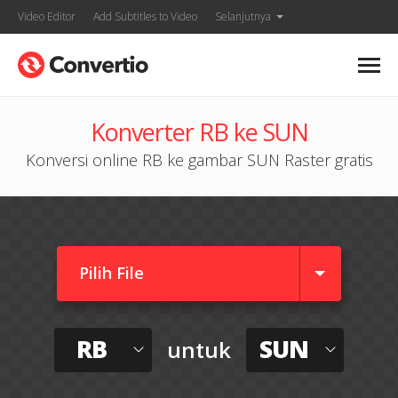
Video Editor
Add Subtitles to Video
Selanjutnya
Konverter RB ke SUN
Konversi online RB ke gambar SUN Raster gratis
Pilih File
RB
SUN
untuk