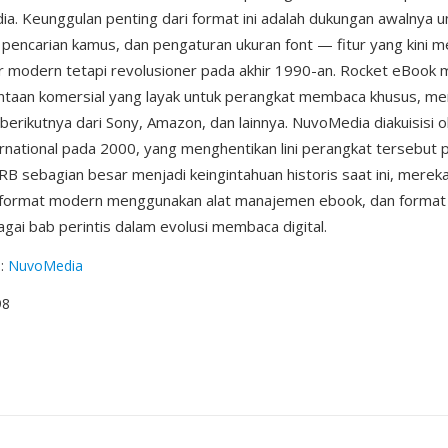
ia. Keunggulan penting dari format ini adalah dukungan awalnya 
, pencarian kamus, dan pengaturan ukuran font — fitur yang kini m
 modern tetapi revolusioner pada akhir 1990-an. Rocket eBook 
ntaan komersial yang layak untuk perangkat membaca khusus, me
 berikutnya dari Sony, Amazon, dan lainnya. NuvoMedia diakuisisi 
rnational pada 2000, yang menghentikan lini perangkat tersebut 
 RB sebagian besar menjadi keingintahuan historis saat ini, merek
 format modern menggunakan alat manajemen ebook, dan format i
agai bab perintis dalam evolusi membaca digital.
g
:
NuvoMedia
98