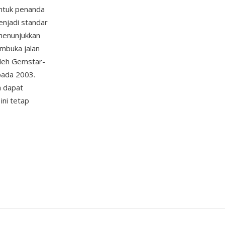
untuk penanda
enjadi standar
menunjukkan
mbuka jalan
oleh Gemstar-
pada 2003.
a dapat
ni tetap