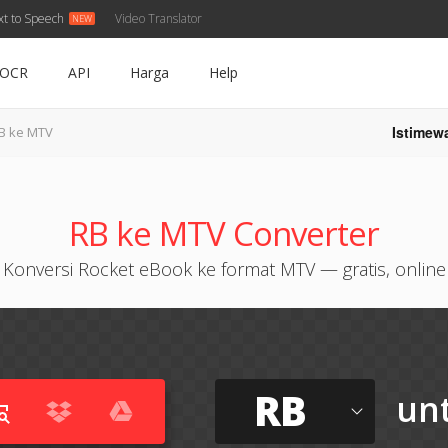
xt to Speech
Video Translator
OCR
API
Harga
Help
Istimew
B ke MTV
RB ke MTV Converter
Konversi Rocket eBook ke format MTV — gratis, online
RB
un