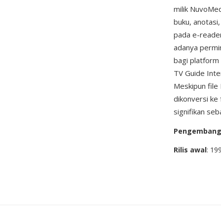
milik NuvoMed
buku, anotasi
pada e-reader
adanya permi
bagi platform
TV Guide Inte
Meskipun file
dikonversi ke
signifikan seb
Pengemban
Rilis awal
: 19