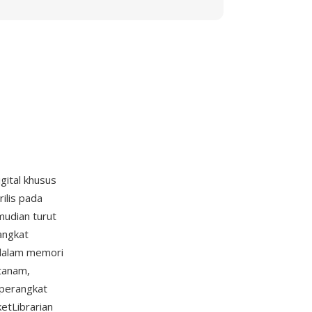
igital khusus
ilis pada
mudian turut
angkat
 dalam memori
tanam,
 perangkat
etLibrarian