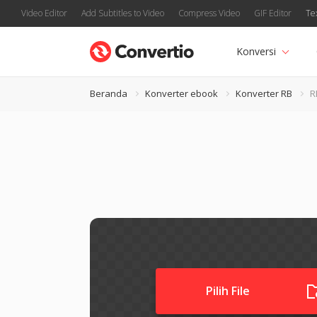
Video Editor
Add Subtitles to Video
Compress Video
GIF Editor
Te
Konversi
Beranda
Konverter ebook
Konverter RB
R
Pilih File