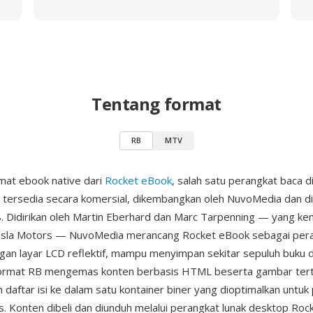
Tentang format
RB
MTV
mat ebook native dari
Rocket eBook
, salah satu perangkat baca d
tersedia secara komersial, dikembangkan oleh NuvoMedia dan dir
 Didirikan oleh Martin Eberhard dan Marc Tarpenning — yang ke
esla Motors — NuvoMedia merancang Rocket eBook sebagai per
an layar LCD reflektif, mampu menyimpan sekitar sepuluh buku
 Format RB mengemas konten berbasis HTML beserta gambar ter
 daftar isi ke dalam satu kontainer biner yang dioptimalkan untuk
s. Konten dibeli dan diunduh melalui perangkat lunak desktop Rock