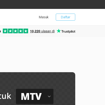
Masuk
Daftar
a
10,220
ulasan di
MTV
tuk