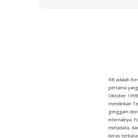
RB adalah for
pertama yang 
Oktober 1998.
mendirikan T
genggam deng
internalnya.
metadata, dan
keras terbata