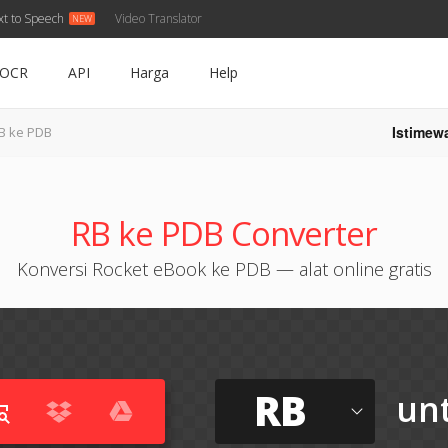
xt to Speech
Video Translator
OCR
API
Harga
Help
Istimew
B ke PDB
RB ke PDB Converter
Konversi Rocket eBook ke PDB — alat online gratis
RB
un