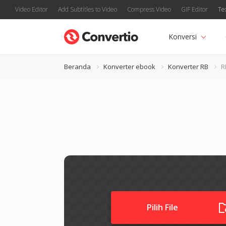
Video Editor
Add Subtitles to Video
Compress Video
GIF Editor
Te
Konversi
Beranda
Konverter ebook
Konverter RB
R
Pilih File