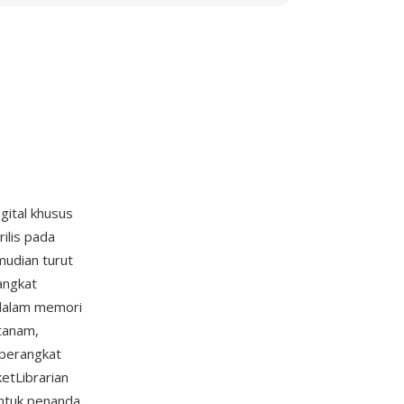
igital khusus
ilis pada
mudian turut
angkat
 dalam memori
tanam,
 perangkat
etLibrarian
untuk penanda