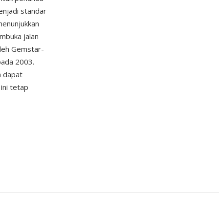
enjadi standar
menunjukkan
mbuka jalan
oleh Gemstar-
pada 2003.
a dapat
ni tetap