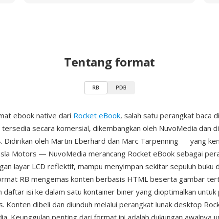
Tentang format
RB
PDB
mat ebook native dari
Rocket eBook
, salah satu perangkat baca d
tersedia secara komersial, dikembangkan oleh NuvoMedia dan dir
 Didirikan oleh Martin Eberhard dan Marc Tarpenning — yang ke
esla Motors — NuvoMedia merancang Rocket eBook sebagai per
an layar LCD reflektif, mampu menyimpan sekitar sepuluh buku
 Format RB mengemas konten berbasis HTML beserta gambar ter
 daftar isi ke dalam satu kontainer biner yang dioptimalkan untuk
s. Konten dibeli dan diunduh melalui perangkat lunak desktop Rock
ia. Keunggulan penting dari format ini adalah dukungan awalnya 