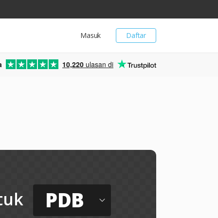
Masuk
Daftar
a
10,220
ulasan di
PDB
tuk