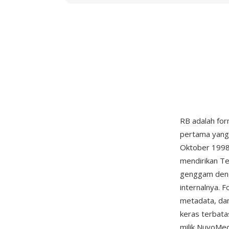
RB adalah for
pertama yang 
Oktober 1998.
mendirikan T
genggam deng
internalnya.
metadata, dan
keras terbata
milik NuvoMed