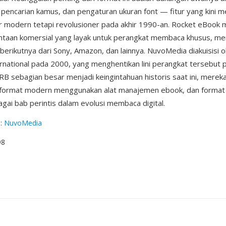
, pencarian kamus, dan pengaturan ukuran font — fitur yang kini m
 modern tetapi revolusioner pada akhir 1990-an. Rocket eBook 
ntaan komersial yang layak untuk perangkat membaca khusus, me
 berikutnya dari Sony, Amazon, dan lainnya. NuvoMedia diakuisisi 
rnational pada 2000, yang menghentikan lini perangkat tersebut 
 RB sebagian besar menjadi keingintahuan historis saat ini, merek
 format modern menggunakan alat manajemen ebook, dan format i
agai bab perintis dalam evolusi membaca digital.
g
:
NuvoMedia
98