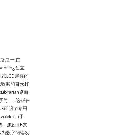
设备之一,由
penning创立
反射式LCD屏幕的
元数据和目录打
rarian桌面
号 — 这些在
ok证明了专用
oMedia于
产品线。虽然RB文
作为数字阅读发