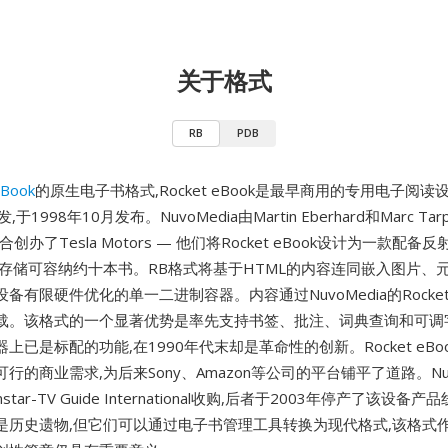
关于格式
RB
PDB
eBook
的原生电子书格式,Rocket eBook是最早商用的专用电子阅读
发,于1998年10月发布。NuvoMedia由Martin Eberhard和Marc Tar
创办了Tesla Motors — 他们将Rocket eBook设计为一款配备
置存储可容纳约十本书。RB格式将基于HTML的内容连同嵌入图片、
有限硬件优化的单一二进制容器。内容通过NuvoMedia的RocketLib
载。该格式的一个显著优势是率先支持书签、批注、词典查询和可调字
上已是标配的功能,在1990年代末却是革命性的创新。Rocket eBo
行的商业需求,为后来Sony、Amazon等公司的平台铺平了道路。Nuv
star-TV Guide International收购,后者于2003年停产了该设备
是历史遗物,但它们可以通过电子书管理工具转换为现代格式,该格式