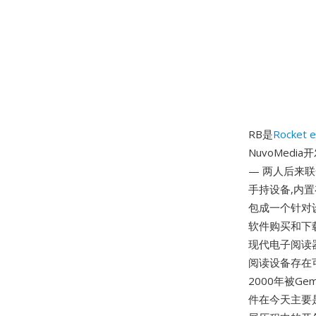
RB是
Rocket 
NuvoMedia开
— 两人后来联合
手持设备,内
包成一个针对设备
软件购买和下
现代电子阅读器
阅读设备存在可
2000年被Gem
件在今天主要