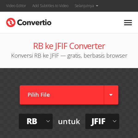
Video Editor
Add Subtitles to Video
Selanjutnya
RB ke JFIF Converter
Konversi RB ke JFIF — gratis, berbasis browser
Pilih File
RB
JFIF
untuk