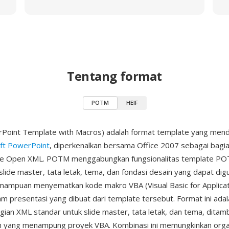
Tentang format
POTM
HEIF
oint Template with Macros) adalah format template yang men
ft PowerPoint
, diperkenalkan bersama Office 2007 sebagai bagia
ice Open XML. POTM menggabungkan fungsionalitas template P
lide master, tata letak, tema, dan fondasi desain yang dapat dig
ampuan menyematkan kode makro VBA (Visual Basic for Applicat
am presentasi yang dibuat dari template tersebut. Format ini adal
agian XML standar untuk slide master, tata letak, dan tema, dita
in yang menampung proyek VBA. Kombinasi ini memungkinkan orga