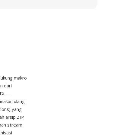
dukung makro
n dari
OTX —
unakan ulang
ions) yang
ah arsip ZIP
mbah stream
nisasi