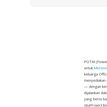
POTM (PowerP
untuk
Microso
keluarga Off
menyediakan s
— dengan kem
dijalankan dal
yang berisi b
vbaProject.b