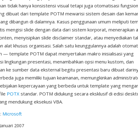
an tidak hanya konsistensi visual tetapi juga otomatisasi fungsion
ang dibuat dari template POTM mewarisi sistem desain dan kem
yang dibangun di dalamnya. Kasus penggunaan umum meliputi tem
is mengisi slide dengan data dari sistem korporat, menerapkan al
onten, menyisipkan slide disclaimer standar, atau menyediakan ta
 alat khusus organisasi. Salah satu keunggulannya adalah otomati
m — template POTM dapat menyertakan makro inisialisasi yang
si lingkungan presentasi, menambahkan opsi menu kustom, dan
 ke sumber data eksternal begitu presentasi baru dibuat dariny
rbeda juga memiliki tujuan keamanan, memungkinkan administrat
ebijakan kepercayaan yang berbeda untuk template yang menga
file
POTX
standar. POTM didukung secara eksklusif di edisi deskt
ang mendukung eksekusi VBA.
g
:
Microsoft
 Januari 2007