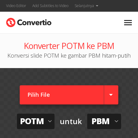
Video Editor
Add Subtitles to Video
Selanjutnya
Konverter POTM ke PBM
Konversi slide POTM ke gambar PBM hitam-putih
Pilih File
POTM
PBM
untuk