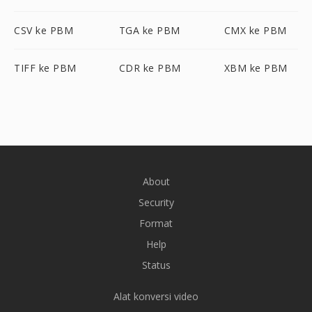
CSV ke PBM
TGA ke PBM
CMX ke PBM
TIFF ke PBM
CDR ke PBM
XBM ke PBM
About
Security
Format
Help
Status
Alat konversi video