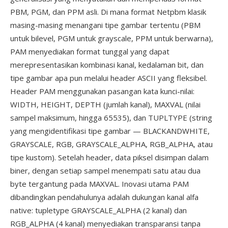
PBM, PGM, dan PPM asli. Di mana format Netpbm klasik
masing-masing menangani tipe gambar tertentu (PBM
untuk bilevel, PGM untuk grayscale, PPM untuk berwarna),
PAM menyediakan format tunggal yang dapat
merepresentasikan kombinasi kanal, kedalaman bit, dan
tipe gambar apa pun melalui header ASCII yang fleksibel.
Header PAM menggunakan pasangan kata kunci-nilai:
WIDTH, HEIGHT, DEPTH (jumlah kanal), MAXVAL (nilai
sampel maksimum, hingga 65535), dan TUPLTYPE (string
yang mengidentifikasi tipe gambar — BLACKANDWHITE,
GRAYSCALE, RGB, GRAYSCALE_ALPHA, RGB_ALPHA, atau
tipe kustom). Setelah header, data piksel disimpan dalam
biner, dengan setiap sampel menempati satu atau dua
byte tergantung pada MAXVAL. Inovasi utama PAM
dibandingkan pendahulunya adalah dukungan kanal alfa
native: tupletype GRAYSCALE_ALPHA (2 kanal) dan
RGB_ALPHA (4 kanal) menyediakan transparansi tanpa