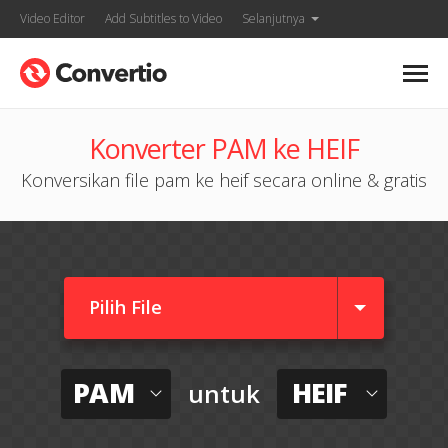
Video Editor
Add Subtitles to Video
Selanjutnya
Konverter PAM ke HEIF
Konversikan file pam ke heif secara online & gratis
Pilih File
PAM
HEIF
untuk