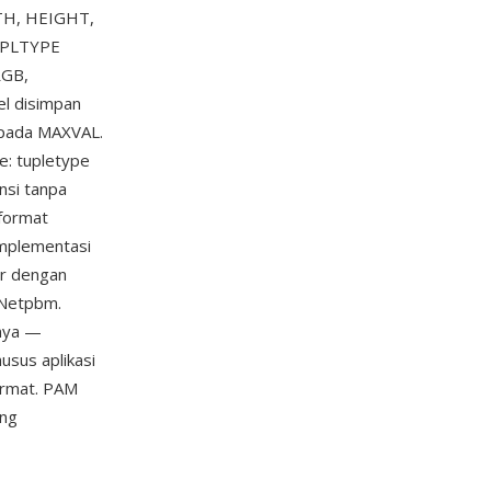
DTH, HEIGHT,
TUPLTYPE
RGB,
l disimpan
 pada MAXVAL.
e: tupletype
nsi tanpa
 format
implementasi
r dengan
 Netpbm.
nnya —
usus aplikasi
format. PAM
ang