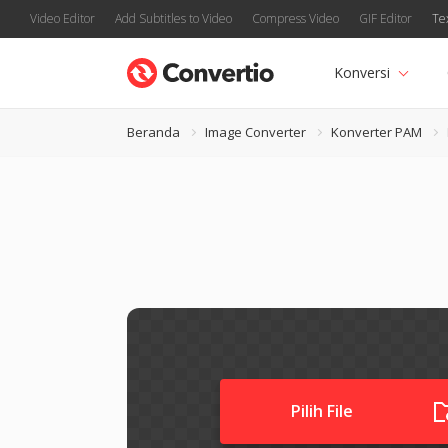
Video Editor
Add Subtitles to Video
Compress Video
GIF Editor
Te
Konversi
Beranda
Image Converter
Konverter PAM
Pilih File