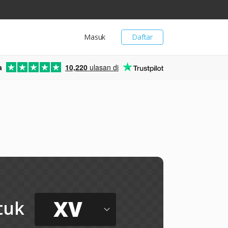
Masuk
Daftar
a
10,220
ulasan di
XV
tuk