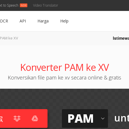
xt to Speech
Video Translator
OCR
API
Harga
Help
Istimew
PAM ke XV
Konverter PAM ke XV
Konversikan file pam ke xv secara online & gratis
PAM
un