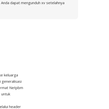
Anda dapat mengunduh xv setelahnya
ke keluarga
 generalisasi
format Netpbm
 untuk
elalui header