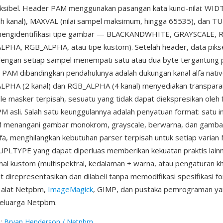
eksibel. Header PAM menggunakan pasangan kata kunci-nilai: WI
h kanal), MAXVAL (nilai sampel maksimum, hingga 65535), dan 
 mengidentifikasi tipe gambar — BLACKANDWHITE, GRAYSCALE, 
PHA, RGB_ALPHA, atau tipe kustom). Setelah header, data pikse
 dengan setiap sampel menempati satu atau dua byte tergantung
 PAM dibandingkan pendahulunya adalah dukungan kanal alfa nativ
PHA (2 kanal) dan RGB_ALPHA (4 kanal) menyediakan transpara
le masker terpisah, sesuatu yang tidak dapat diekspresikan oleh
sli. Salah satu keunggulannya adalah penyatuan format: satu 
menangani gambar monokrom, grayscale, berwarna, dan gamba
fa, menghilangkan kebutuhan parser terpisah untuk setiap varian
PLTYPE yang dapat diperluas memberikan kekuatan praktis lai
anal kustom (multispektral, kedalaman + warna, atau pengaturan kh
t direpresentasikan dan dilabeli tanpa memodifikasi spesifikasi 
 alat Netpbm,
ImageMagick
, GIMP, dan pustaka pemrograman y
eluarga Netpbm.
g
:
Bryan Henderson / Netpbm