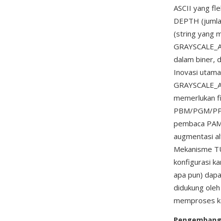
ASCII yang fl
DEPTH (jumla
(string yang
GRAYSCALE_AL
dalam biner,
Inovasi utama
GRAYSCALE_AL
memerlukan fi
PBM/PGM/PPM a
pembaca PAM 
augmentasi al
Mekanisme TU
konfigurasi k
apa pun) dapa
didukung oleh
memproses k
Pengemban