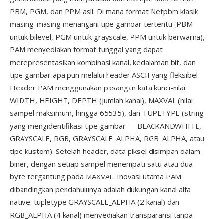
PBM, PGM, dan PPM asli. Di mana format Netpbm klasik
masing-masing menangani tipe gambar tertentu (PBM
untuk bilevel, PGM untuk grayscale, PPM untuk berwarna),
PAM menyediakan format tunggal yang dapat
merepresentasikan kombinasi kanal, kedalaman bit, dan
tipe gambar apa pun melalui header ASCII yang fleksibel.
Header PAM menggunakan pasangan kata kunci-nilai:
WIDTH, HEIGHT, DEPTH (jumlah kanal), MAXVAL (nilai
sampel maksimum, hingga 65535), dan TUPLTYPE (string
yang mengidentifikasi tipe gambar — BLACKANDWHITE,
GRAYSCALE, RGB, GRAYSCALE_ALPHA, RGB_ALPHA, atau
tipe kustom). Setelah header, data piksel disimpan dalam
biner, dengan setiap sampel menempati satu atau dua
byte tergantung pada MAXVAL. Inovasi utama PAM
dibandingkan pendahulunya adalah dukungan kanal alfa
native: tupletype GRAYSCALE_ALPHA (2 kanal) dan
RGB_ALPHA (4 kanal) menyediakan transparansi tanpa