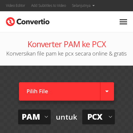
Video Editor
Add Subtitles to Video
Selanjutnya
Konverter PAM ke PCX
Konversikan file pam ke pcx secara online & gratis
Pilih File
PAM
PCX
untuk