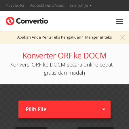
Video Editor
Add Subtitles to Video
Selanjutnya
Apakah Anda Perlu Teks Pengakuan?
Mengenali teks
Konverter ORF ke DOCM
Konversi ORF ke DOCM secara online cepat —
gratis dan mudah
Pilih File