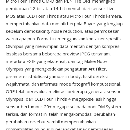
Micro Four Thirds OM-D dan PEN. File ORF menangkap
pembacaan 12-bit atau 14-bit mentah dari sensor Live
MOS atau CCD Four Thirds atau Micro Four Thirds kamera,
mempertahankan data mosaik berpola Bayer yang lengkap
sebelum demosaicing, noise reduction, atau pemrosesan
warna apa pun. Format ini menggunakan kontainer spesifik
Olympus yang menyimpan data mentah dengan kompresi
lossless bersama beberapa preview JPEG tertanam,
metadata EXIF yang ekstensif, dan tag MakerNote
Olympus yang mengkodekan pengaturan Art Filter,
parameter stabilisasi gambar in-body, hasil deteksi
wajah/mata, dan informasi mode fotografi komputasional.
ORF telah berevolusi melintasi beberapa generasi sensor
Olympus, dari CCD Four Thirds 4 megapiksel asli hingga
sensor bertumpuk 20+ megapiksel pada bodi OM System
terkini, dan format ini telah mengakomodasi perubahan-
perubahan tersebut sambil mempertahankan
kompatibilitas mundur di perangkat lunak pemrosesan.