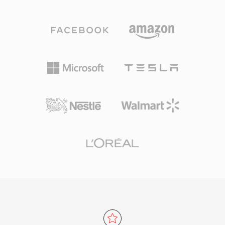
standar maupun konten beresolusi tinggi
dapat diputar secara native di macOS, iOS,
hingga sampel integer 32-bit, membuatnya
iPadOS, dan Apple TV, dan versi tanpa proteksi
cocok untuk mendengarkan sehari-hari dan
bekerja dengan lancar di sebagian besar
pengarsipan profesional. Kecepatan
pemutar media utama di semua platform.
pemrosesan adalah salah satu kekuatan yang
Format ini mendapatkan daya tarik yang
mendefinisikan TTA — codec ini mencapai
signifikan ketika iTunes Store menjadi platform
encoding dan decoding yang cepat tanpa
dominan untuk membeli dan menyewa film
beban CPU yang berat, menjaganya tetap
serta acara TV digital. Kompatibilitas dengan
ringan bahkan pada perangkat keras yang lebih
ekosistem MP4 yang lebih luas berarti stream
tua. Struktur file mendukung tag metadata
video dan audio dalam file M4V bebas DRM
ID3v1, ID3v2, dan APEv2, sehingga informasi
dapat diproses oleh hampir semua alat
track dan artwork album ikut bersama audio.
pengeditan atau transcoding modern tanpa
Dukungan perangkat keras muncul di beberapa
konversi.
pemutar portabel, memberikan TTA
keunggulan praktis dibanding beberapa format
lossless pesaing. Implementasi referensi open-