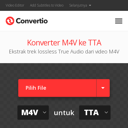
Video Editor
Add Subtitles to Video
Selanjutnya
Konverter M4V ke TTA
Ekstrak trek lossless True Audio dari video M4V
Pilih File
M4V
TTA
untuk