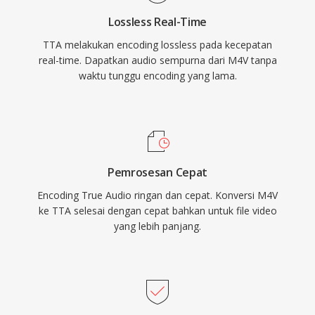
source dirilis di bawah GNU GPL, mendorong
Lossless Real-Time
adopsi komunitas dan integrasi pihak ketiga.
TTA melakukan encoding lossless pada kecepatan
Meskipun codec yang lebih baru seperti FLAC
real-time. Dapatkan audio sempurna dari M4V tanpa
telah menangkap pangsa yang lebih besar dari
waktu tunggu encoding yang lama.
lanskap audio lossless, TTA terus melayani
pengguna yang menghargai kesederhanaan
dan kompresi transparannya.
Pemrosesan Cepat
Encoding True Audio ringan dan cepat. Konversi M4V
ke TTA selesai dengan cepat bahkan untuk file video
yang lebih panjang.