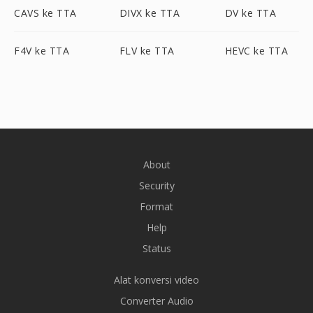
CAVS ke TTA
DIVX ke TTA
DV ke TTA
F4V ke TTA
FLV ke TTA
HEVC ke TTA
About
Security
Format
Help
Status
Alat konversi video
Converter Audio