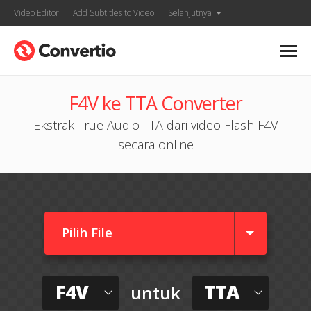
Video Editor
Add Subtitles to Video
Selanjutnya
F4V ke TTA Converter
Ekstrak True Audio TTA dari video Flash F4V
secara online
Pilih File
F4V
TTA
untuk