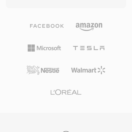
transfer. TTA menangani audio kualitas CD
kontainer FLV yang lebih lama tidak dapat
standar maupun konten beresolusi tinggi
mengemas codec baru ini secara efisien. Pada
hingga sampel integer 32-bit, membuatnya
masa puncaknya, F4V menjadi penggerak
cocok untuk mendengarkan sehari-hari dan
banyak konten video berkualitas tinggi yang
pengarsipan profesional. Kecepatan
disajikan melalui platform streaming dan
pemrosesan adalah salah satu kekuatan yang
pemutar video berbasis Flash di web. Kontainer
mendefinisikan TTA — codec ini mencapai
ini mendukung pengiriman melalui unduhan
encoding dan decoding yang cepat tanpa
progresif maupun streaming dinamis,
beban CPU yang berat, menjaganya tetap
menawarkan opsi distribusi yang fleksibel bagi
ringan bahkan pada perangkat keras yang lebih
penerbit konten. Meskipun menurunnya Flash
tua. Struktur file mendukung tag metadata
Player dan beralihnya ke video HTML5 telah
ID3v1, ID3v2, dan APEv2, sehingga informasi
mengurangi pembuatan konten F4V baru,
track dan artwork album ikut bersama audio.
struktur berbasis MP4-nya berarti stream
Dukungan perangkat keras muncul di beberapa
media yang terkandung di dalamnya tetap
pemutar portabel, memberikan TTA
dapat diakses dengan mudah melalui alat-alat
keunggulan praktis dibanding beberapa format
modern.