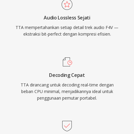
lossless pesaing. Implementasi referensi open-
source dirilis di bawah GNU GPL, mendorong
Audio Lossless Sejati
adopsi komunitas dan integrasi pihak ketiga.
TTA mempertahankan setiap detail trek audio F4V —
Meskipun codec yang lebih baru seperti FLAC
ekstraksi bit-perfect dengan kompresi efisien.
telah menangkap pangsa yang lebih besar dari
lanskap audio lossless, TTA terus melayani
pengguna yang menghargai kesederhanaan
dan kompresi transparannya.
Decoding Cepat
TTA dirancang untuk decoding real-time dengan
beban CPU minimal, menjadikannya ideal untuk
penggunaan pemutar portabel.