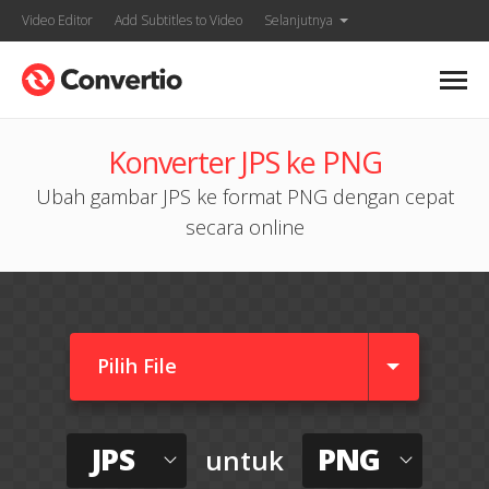
Video Editor
Add Subtitles to Video
Selanjutnya
Konverter JPS ke PNG
Ubah gambar JPS ke format PNG dengan cepat
secara online
Pilih File
JPS
PNG
untuk