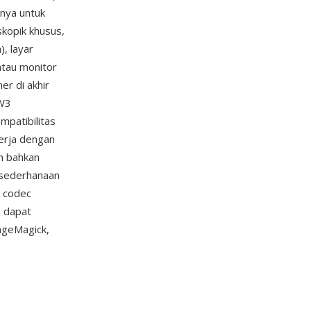
nnya untuk
skopik khusus,
, layar
atau monitor
r di akhir
/W3
mpatibilitas
kerja dengan
an bahkan
esederhanaan
u codec
 dapat
ageMagick,