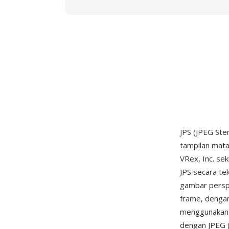
JPS (JPEG St
tampilan mata
VRex, Inc. se
JPS secara te
gambar perspe
frame, dengan 
menggunakan 
dengan JPEG 