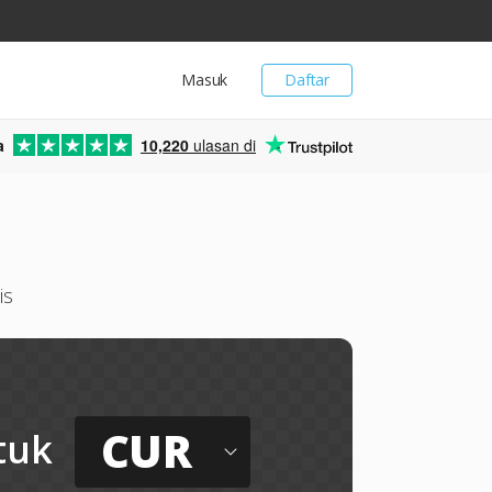
Masuk
Daftar
a
10,220
ulasan di
is
CUR
tuk