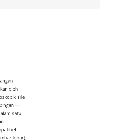
sangan
kan oleh
skopik. File
mpingan —
dalam satu
ini
patibel
mbar lebar),