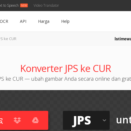
xt to Speech
Video Translator
OCR
API
Harga
Help
Istimew
PS ke CUR
Konverter JPS ke CUR
PS ke CUR — ubah gambar Anda secara online dan grat
JPS
un