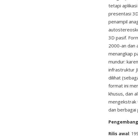
tetapi aplika
presentasi 3D
penampil anag
autostereosko
3D pasif. For
2000-an dan a
menangkap pas
mundur: karen
infrastruktur
dilihat (seba
format ini me
khusus, dan 
mengekstrak ta
dan berbagai 
Pengemban
Rilis awal
: 19