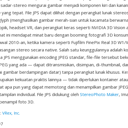
si sadar-stereo mengurai gambar menjadi komponen kiri dan kana
 yang tepat. File JPS dapat dilihat dengan perangkat lunak stereo
lyph (menghasilkan gambar merah-sian untuk kacamata berwarna)
pik, headset VR, dan perangkat keras seperti NVIDIA 3D Vision 
mat ini mendapat minat baru dengan booming fotografi 3D konsume
wal 2010-an, ketika kamera seperti Fujifilm FinePix Real 3D W1
angan stereo secara native. Salah satu keunggulannya adalah ko
a JPS menggunakan encoding JPEG standar, file-file tersebut be
 JPEG yang ada — dapat ditransmisikan, disimpan, di-thumbnail, d
gai gambar berdampingan datar) tanpa perangkat lunak khusus. K
rupakan kekuatan praktis lainnya — tidak diperlukan kontainer ata
alat apa pun yang dapat memotong dan menampilkan gambar JPEG
mpilan individual. File JPS didukung oleh
StereoPhoto Maker
, Im
penampil foto 3D.
g
:
VRex, Inc.
97