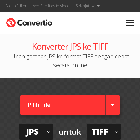
Video Editor
Add Subtitles to Video
Selanjutnya
Konverter JPS ke TIFF
Ubah gambar JPS ke format TIFF dengan cepat
secara online
Pilih File
JPS
TIFF
untuk