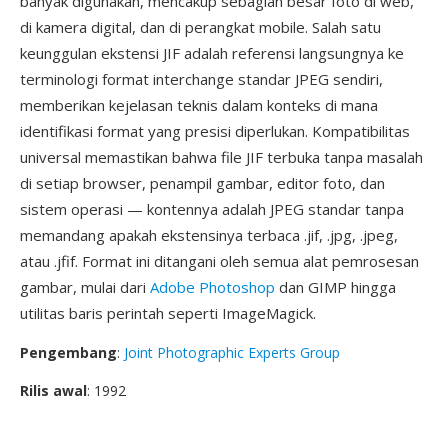
banyak digunakan, mencakup sebagian besar foto di web,
di kamera digital, dan di perangkat mobile. Salah satu
keunggulan ekstensi JIF adalah referensi langsungnya ke
terminologi format interchange standar JPEG sendiri,
memberikan kejelasan teknis dalam konteks di mana
identifikasi format yang presisi diperlukan. Kompatibilitas
universal memastikan bahwa file JIF terbuka tanpa masalah
di setiap browser, penampil gambar, editor foto, dan
sistem operasi — kontennya adalah JPEG standar tanpa
memandang apakah ekstensinya terbaca .jif, .jpg, .jpeg,
atau .jfif. Format ini ditangani oleh semua alat pemrosesan
gambar, mulai dari
Adobe Photoshop
dan GIMP hingga
utilitas baris perintah seperti ImageMagick.
Pengembang
:
Joint Photographic Experts Group
Rilis awal
: 1992