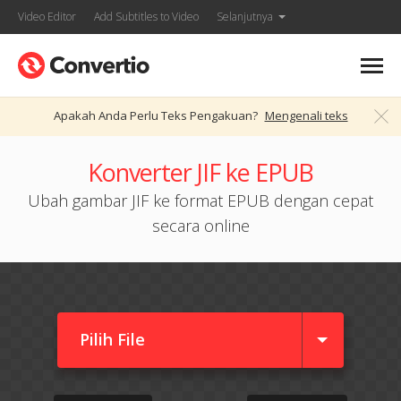
Video Editor
Add Subtitles to Video
Selanjutnya
Apakah Anda Perlu Teks Pengakuan?
Mengenali teks
Konverter JIF ke EPUB
Ubah gambar JIF ke format EPUB dengan cepat
secara online
Pilih File