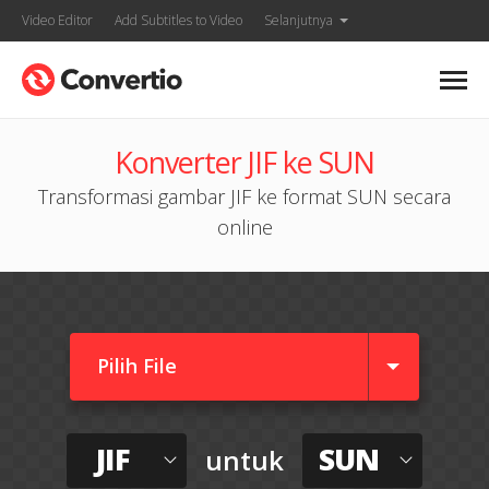
Video Editor
Add Subtitles to Video
Selanjutnya
Konverter JIF ke SUN
Transformasi gambar JIF ke format SUN secara
online
Pilih File
JIF
SUN
untuk