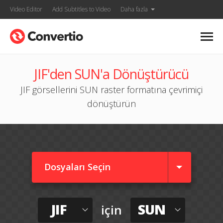
Video Editor
Add Subtitles to Video
Daha fazla
JIF'den SUN'a Dönüştürücü
JIF görsellerini SUN raster formatına çevrimiçi
dönüştürün
Dosyaları Seçin
JIF
SUN
için