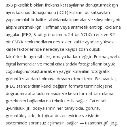
8x8 piksellik blokları frekans katsayılarına dönüştürmek için
ayrık kosinüs dönüşümünü (DCT) kullanır, bu katsayıları
yapılandırılabilir kalite tablolarıyla kuantalar ve sıkıştırılmış bit
akışını üretmek için Huffman veya aritmetik entropi kodlama
uygular. JPEG; 8-bit gri tonlama, 24-bit YCbCr renk ve 32-
bit CMYK renk modlarını destekler; kalite ayarları yüksek
kalite faktörlerinde neredeyse kayıpsızdan düşük
faktörlerde agresif sıkıştırmaya kadar değişir. Format, web,
dijital kameralar ve mobil cihazlardaki fotoğrafların büyük
çoğunluğunu oluşturarak en yaygın kullanılan fotoğrafik
görüntü standardı olmaya devam etmektedir. Bir avantajı,
JPEG standardının kendi değişim formatı terminolojisine
doğrudan atıfta bulunmasıdır ve kesin format tanımlama
gerektiren bağlamlarda teknik netlik sağlar. Evrensel
uyumluluk, JIF dosyalarının her tarayıcıda, görüntü
görüntüleyicide, fotoğraf düzenleyicide ve işletim
sisteminde sorunsuz açılmasını sağlar — uzantının .jif, .jpg,