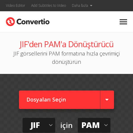
Video Editor
Add Subtitles to Video
Daha fazla
JIF'den PAM'a Dönüştürücü
JIF görsellerini PAM formatına hızla çevrimiçi
dönüştürün
Dosyaları Seçin
JIF
PAM
için