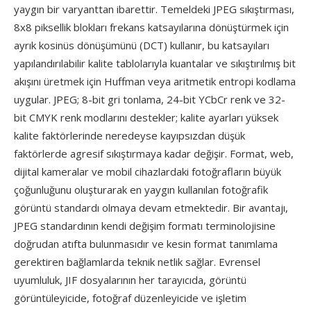
yaygın bir varyanttan ibarettir. Temeldeki JPEG sıkıştırması,
8x8 piksellik blokları frekans katsayılarına dönüştürmek için
ayrık kosinüs dönüşümünü (DCT) kullanır, bu katsayıları
yapılandırılabilir kalite tablolarıyla kuantalar ve sıkıştırılmış bit
akışını üretmek için Huffman veya aritmetik entropi kodlama
uygular. JPEG; 8-bit gri tonlama, 24-bit YCbCr renk ve 32-
bit CMYK renk modlarını destekler; kalite ayarları yüksek
kalite faktörlerinde neredeyse kayıpsızdan düşük
faktörlerde agresif sıkıştırmaya kadar değişir. Format, web,
dijital kameralar ve mobil cihazlardaki fotoğrafların büyük
çoğunluğunu oluşturarak en yaygın kullanılan fotoğrafik
görüntü standardı olmaya devam etmektedir. Bir avantajı,
JPEG standardının kendi değişim formatı terminolojisine
doğrudan atıfta bulunmasıdır ve kesin format tanımlama
gerektiren bağlamlarda teknik netlik sağlar. Evrensel
uyumluluk, JIF dosyalarının her tarayıcıda, görüntü
görüntüleyicide, fotoğraf düzenleyicide ve işletim