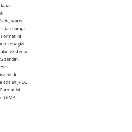
 dapat
uk
-bit, warna
r dari hampir
 Format ini
kup sebagian
gulan ekstensi
G sendiri,
esisi
salah di
a adalah JPEG
 Format ini
n GIMP