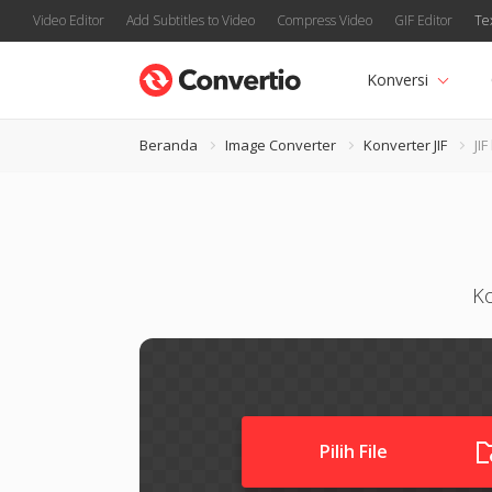
Video Editor
Add Subtitles to Video
Compress Video
GIF Editor
Te
Konversi
Beranda
Image Converter
Konverter JIF
JI
Ko
Pilih File