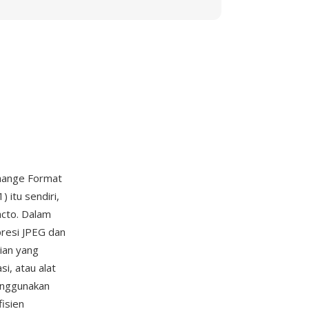
change Format
 itu sendiri,
acto. Dalam
presi JPEG dan
rian yang
i, atau alat
enggunakan
fisien