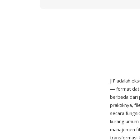
JIF adalah eks
— format data
berbeda dari 
praktiknya, fi
secara fungsio
kurang umum d
manajemen fi
transformasi 