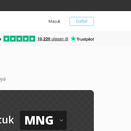
Masuk
Daftar
a
10,220
ulasan di
aya
MNG
tuk