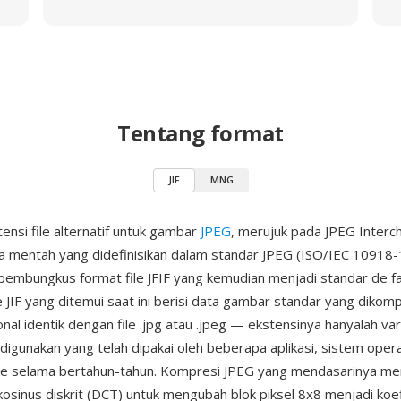
Tentang format
JIF
MNG
tensi file alternatif untuk gambar
JPEG
, merujuk pada JPEG Inter
 mentah yang didefinisikan dalam standar JPEG (ISO/IEC 10918-1)
pembungkus format file JFIF yang kemudian menjadi standar de f
le JIF yang ditemui saat ini berisi data gambar standar yang dikom
nal identik dengan file .jpg atau .jpeg — ekstensinya hanyalah va
igunakan yang telah dipakai oleh beberapa aplikasi, sistem operas
le selama bertahun-tahun. Kompresi JPEG yang mendasarinya m
kosinus diskrit (DCT) untuk mengubah blok piksel 8x8 menjadi koe