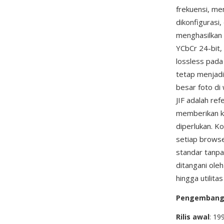
frekuensi, me
dikonfigurasi
menghasilkan
YCbCr 24-bit,
lossless pada 
tetap menjadi
besar foto di 
JIF adalah re
memberikan ke
diperlukan. K
setiap browse
standar tanpa 
ditangani ole
hingga utilita
Pengemban
Rilis awal
: 19