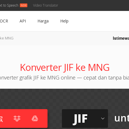
xt to Speech
Video Translator
OCR
API
Harga
Help
Istimew
F ke MNG
Konverter JIF ke MNG
nverter grafik JIF ke MNG online — cepat dan tanpa bi
JIF
un