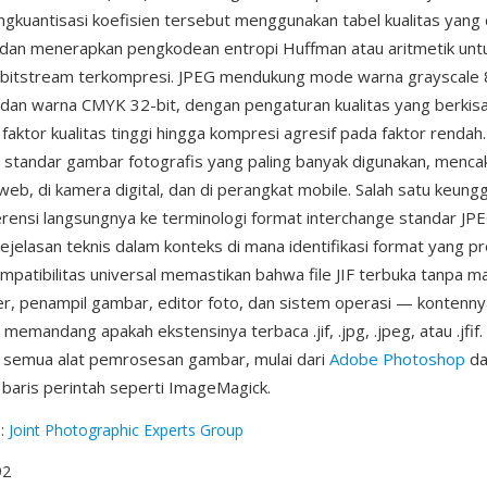
ngkuantisasi koefisien tersebut menggunakan tabel kualitas yang
, dan menerapkan pengkodean entropi Huffman atau aritmetik unt
 bitstream terkompresi. JPEG mendukung mode warna grayscale 8
 dan warna CMYK 32-bit, dengan pengaturan kualitas yang berkisa
faktor kualitas tinggi hingga kompresi agresif pada faktor rendah.
 standar gambar fotografis yang paling banyak digunakan, menca
web, di kamera digital, dan di perangkat mobile. Salah satu keung
ferensi langsungnya ke terminologi format interchange standar JPE
jelasan teknis dalam konteks di mana identifikasi format yang pr
ompatibilitas universal memastikan bahwa file JIF terbuka tanpa ma
r, penampil gambar, editor foto, dan sistem operasi — kontenny
memandang apakah ekstensinya terbaca .jif, .jpg, .jpeg, atau .jfif.
h semua alat pemrosesan gambar, mulai dari
Adobe Photoshop
da
s baris perintah seperti ImageMagick.
g
:
Joint Photographic Experts Group
92