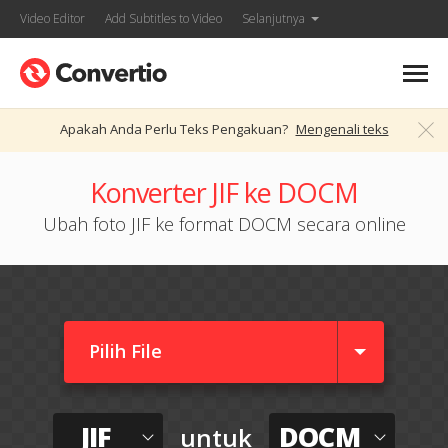
Video Editor
Add Subtitles to Video
Selanjutnya
Apakah Anda Perlu Teks Pengakuan?
Mengenali teks
Konverter JIF ke DOCM
Ubah foto JIF ke format DOCM secara online
Pilih File
JIF
DOCM
untuk