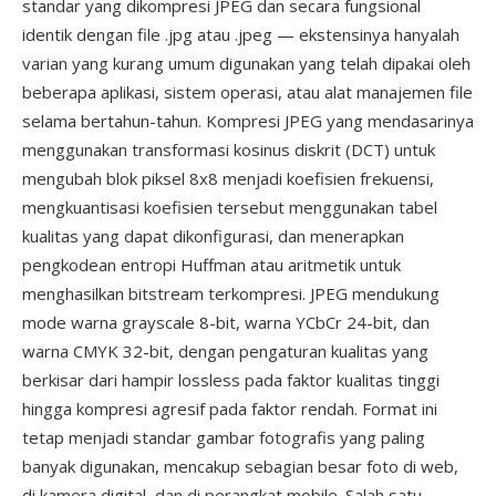
standar yang dikompresi JPEG dan secara fungsional
identik dengan file .jpg atau .jpeg — ekstensinya hanyalah
varian yang kurang umum digunakan yang telah dipakai oleh
beberapa aplikasi, sistem operasi, atau alat manajemen file
selama bertahun-tahun. Kompresi JPEG yang mendasarinya
menggunakan transformasi kosinus diskrit (DCT) untuk
mengubah blok piksel 8x8 menjadi koefisien frekuensi,
mengkuantisasi koefisien tersebut menggunakan tabel
kualitas yang dapat dikonfigurasi, dan menerapkan
pengkodean entropi Huffman atau aritmetik untuk
menghasilkan bitstream terkompresi. JPEG mendukung
mode warna grayscale 8-bit, warna YCbCr 24-bit, dan
warna CMYK 32-bit, dengan pengaturan kualitas yang
berkisar dari hampir lossless pada faktor kualitas tinggi
hingga kompresi agresif pada faktor rendah. Format ini
tetap menjadi standar gambar fotografis yang paling
banyak digunakan, mencakup sebagian besar foto di web,
di kamera digital, dan di perangkat mobile. Salah satu