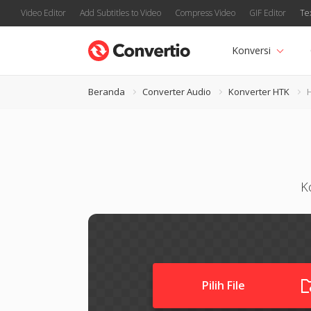
Video Editor
Add Subtitles to Video
Compress Video
GIF Editor
Te
Konversi
Beranda
Converter Audio
Konverter HTK
K
Pilih File