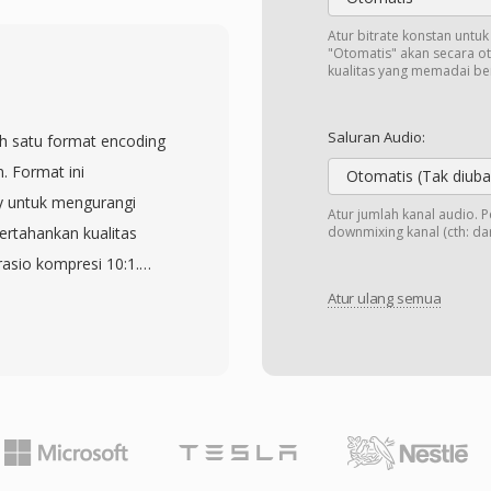
 dalam satuan 100 ns,
ng menunjukkan jenis
Atur bitrate konstan untu
"Otomatis" akan secara o
elombang hingga
kualitas yang memadai b
 filter-bank.
kontainer membawa
Saluran Audio:
ah satu format encoding
npa mengubah parser.
. Format ini
Otomatis (Tak diuba
i padding alignment
y untuk mengurangi
Atur jumlah kanal audio. 
i sangat mudah dibaca
ertahankan kualitas
downmixing kanal (cth: dari
apa baris I/O biner.
asio kompresi 10:1.
K yang bertahan lama:
bekerja sama dengan
Atur ulang semua
dan pengenalan HTK, tata
i standar internasional
kan ambiguitas parser,
ifikasi MPEG-1. File MP3
emik.
umumnya berkisar dari
n pengguna
 audio. Kompresi yang
s, dan ukuran file yang