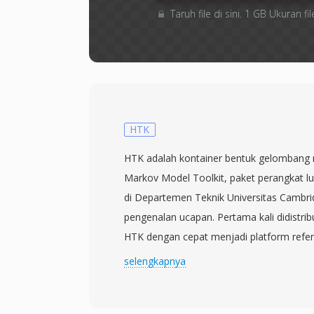
Taruh file di sini. 1 GB Ukuran
HTK
HTK adalah kontainer bentuk gelombang 
Markov Model Toolkit, paket perangkat 
di Departemen Teknik Universitas Cambrid
pengenalan ucapan. Pertama kali didistri
HTK dengan cepat menjadi platform refer
linguistik komputasional di seluruh dunia,
selengkapnya
mengikuti. Setiap file menyimpan urutan 
sampel mentah yang didahului oleh heade