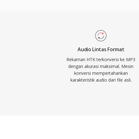
kecil menjadikannya kekuatan pendorong d
digital, memungkinkan penyimpanan dan d
praktis melalui internet. Saat ini, MP3 tet
format audio yang paling didukung secara 
semua pemutar media, sistem operasi, da
Audio Lintas Format
Rekaman HTK terkonversi ke MP3
dengan akurasi maksimal. Mesin
konversi mempertahankan
karakteristik audio dari file asli.