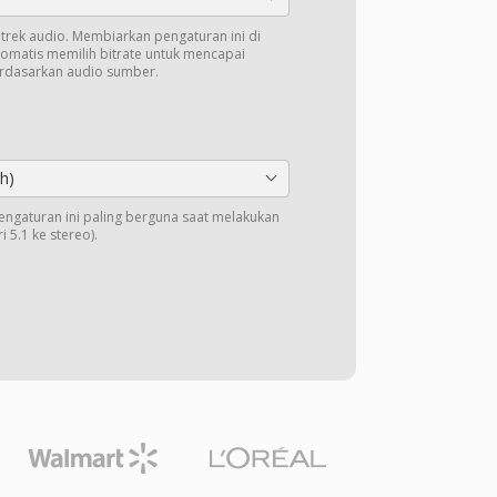
k trek audio. Membiarkan pengaturan ini di
tomatis memilih bitrate untuk mencapai
erdasarkan audio sumber.
h)
Pengaturan ini paling berguna saat melakukan
 5.1 ke stereo).