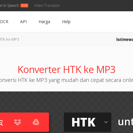
xt to Speech
Video Translator
OCR
API
Harga
Help
Istimew
HTK ke MP3
Konverter HTK ke MP3
onversi HTK ke MP3 yang mudah dan cepat secara onli
HTK
un