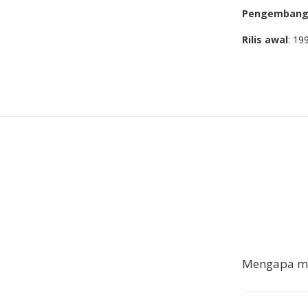
Pengemban
Rilis awal
: 19
Mengapa me