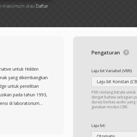
 file maksimum atau
Daftar
Pengaturan
native untuk Hidden
Laju bit Variabel (VBR):
lunak yang dikembangkan
Laju bit Konstan (C
ge untuk penelitian
Pilih rentang bitrate untu
busikan pada tahun 1993,
diingat bahwa sebagian 
durasi berkas audio yang 
ensi di laboratorium
gunakan modus CBR.
 dan format file-nya
vektor parameter atau
Laju bit:
r 12-byte yang
Otomatis