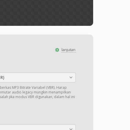
lanjutan
BR)
k berkas MP3 Bitrate Variabel (VBR). Harap
pemutar audio legacy mungkin menampilkan
salah jika modus VBR digunakan, dalam hal ini