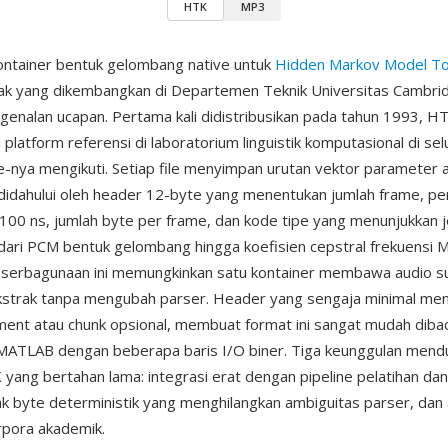
HTK
MP3
ontainer bentuk gelombang native untuk
Hidden Markov Model Too
ak yang dikembangkan di Departemen Teknik Universitas Cambri
ngenalan ucapan. Pertama kali didistribusikan pada tahun 1993, 
platform referensi di laboratorium linguistik komputasional di sel
le-nya mengikuti. Setiap file menyimpan urutan vektor parameter
idahului oleh header 12-byte yang menentukan jumlah frame, pe
100 ns, jumlah byte per frame, dan kode tipe yang menunjukkan 
 dari PCM bentuk gelombang hingga koefisien cepstral frekuensi M
 Keserbagunaan ini memungkinkan satu kontainer membawa audio 
strak tanpa mengubah parser. Header yang sengaja minimal men
ment atau chunk opsional, membuat format ini sangat mudah dibac
 MATLAB dengan beberapa baris I/O biner. Tiga keunggulan mend
 yang bertahan lama: integrasi erat dengan pipeline pelatihan da
ak byte deterministik yang menghilangkan ambiguitas parser, dan
rpora akademik.