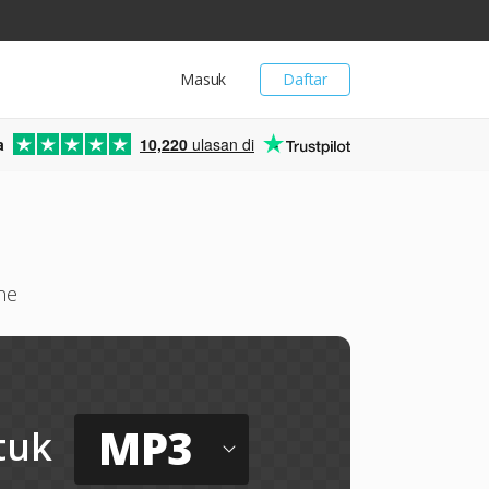
Masuk
Daftar
a
10,220
ulasan di
ne
MP3
tuk