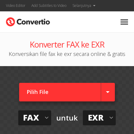
Video Editor
Add Subtitles to Video
Selanjutnya
Konverter FAX ke EXR
Konversikan file fax ke exr secara online & gratis
Pilih File
FAX
EXR
untuk