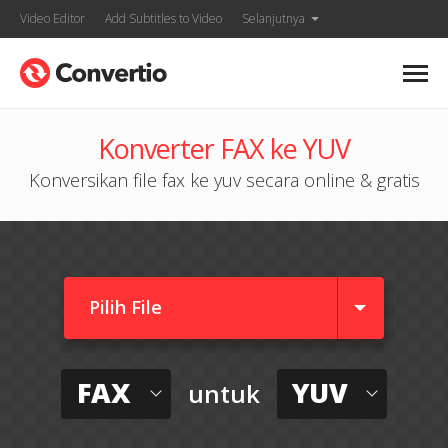
Video Editor
Add Subtitles to Video
Selanjutnya
Konverter FAX ke YUV
Konversikan file fax ke yuv secara online & gratis
Pilih File
FAX
YUV
untuk