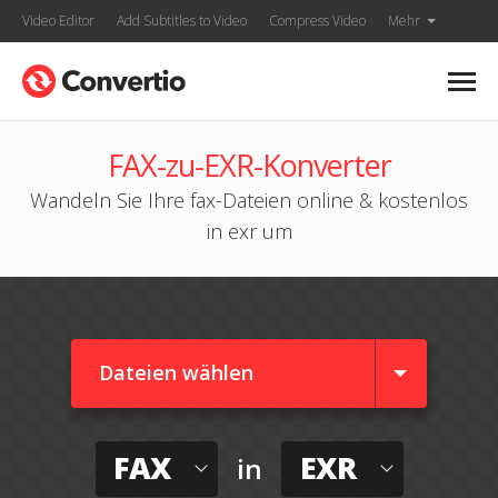
Video Editor
Add Subtitles to Video
Compress Video
Mehr
FAX-zu-EXR-Konverter
Wandeln Sie Ihre fax-Dateien online & kostenlos
in exr um
Dateien wählen
FAX
EXR
in