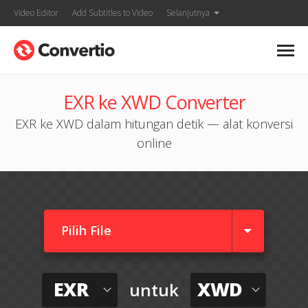
Video Editor
Add Subtitles to Video
Selanjutnya
EXR ke XWD Converter
EXR ke XWD dalam hitungan detik — alat konversi
online
Pilih File
EXR
XWD
untuk