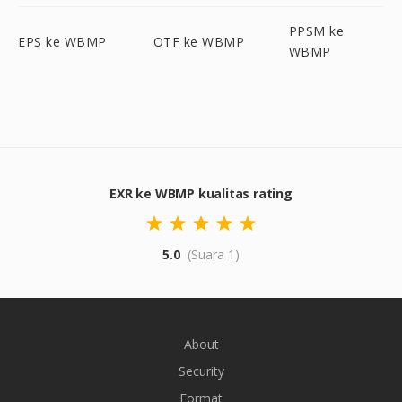
PPSM ke
EPS ke WBMP
OTF ke WBMP
WBMP
EXR ke WBMP kualitas rating
5.0
(Suara 1)
About
Security
Format