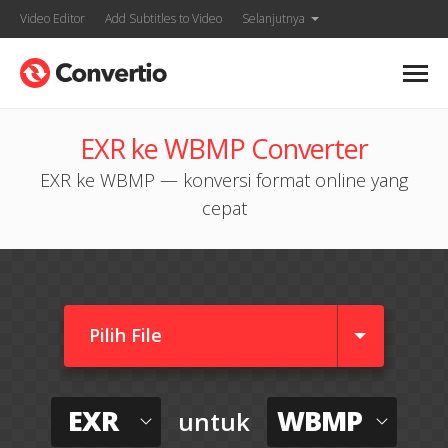
Video Editor
Add Subtitles to Video
Selanjutnya
EXR ke WBMP Converter
EXR ke WBMP — konversi format online yang
cepat
Pilih File
EXR
WBMP
untuk