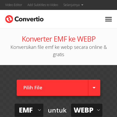
Video Editor
Add Subtitles to Video
Selanjutnya
Konverter EMF ke WEBP
Konversikan file emf ke webp secara online &
gratis
Pilih File
EMF
WEBP
untuk