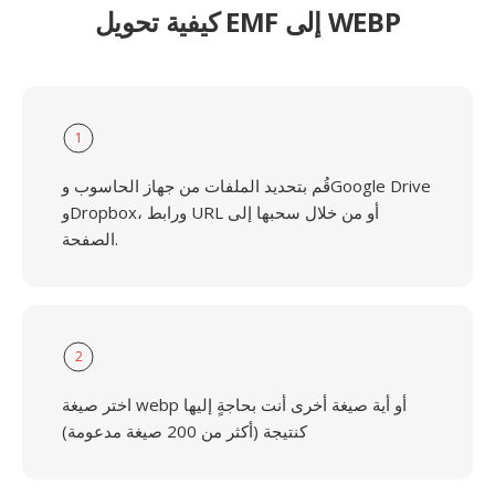
كيفية تحويل EMF إلى WEBP
1
قُم بتحديد الملفات من جهاز الحاسوب وGoogle Drive
وDropbox، ورابط URL أو من خلال سحبها إلى
الصفحة.
2
اختر صيغة webp أو أية صيغة أخرى أنت بحاجةٍ إليها
كنتيجة (أكثر من 200 صيغة مدعومة)