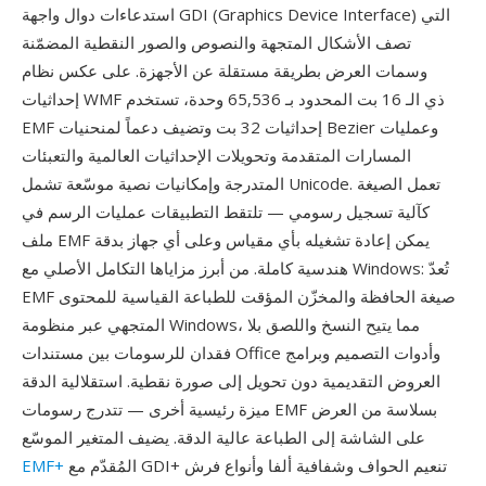
استدعاءات دوال واجهة GDI (Graphics Device Interface) التي
تصف الأشكال المتجهة والنصوص والصور النقطية المضمّنة
وسمات العرض بطريقة مستقلة عن الأجهزة. على عكس نظام
إحداثيات WMF ذي الـ 16 بت المحدود بـ 65,536 وحدة، تستخدم
EMF إحداثيات 32 بت وتضيف دعماً لمنحنيات Bezier وعمليات
المسارات المتقدمة وتحويلات الإحداثيات العالمية والتعبئات
المتدرجة وإمكانيات نصية موسّعة تشمل Unicode. تعمل الصيغة
كآلية تسجيل رسومي — تلتقط التطبيقات عمليات الرسم في
ملف EMF يمكن إعادة تشغيله بأي مقياس وعلى أي جهاز بدقة
هندسية كاملة. من أبرز مزاياها التكامل الأصلي مع Windows: تُعدّ
EMF صيغة الحافظة والمخزّن المؤقت للطباعة القياسية للمحتوى
المتجهي عبر منظومة Windows، مما يتيح النسخ واللصق بلا
فقدان للرسومات بين مستندات Office وأدوات التصميم وبرامج
العروض التقديمية دون تحويل إلى صورة نقطية. استقلالية الدقة
ميزة رئيسية أخرى — تتدرج رسومات EMF بسلاسة من العرض
على الشاشة إلى الطباعة عالية الدقة. يضيف المتغير الموسّع
المُقدّم مع GDI+ تنعيم الحواف وشفافية ألفا وأنواع فرش
EMF+