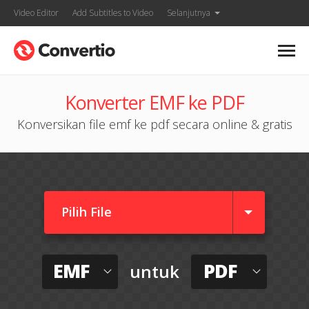
Video Editor
Add Subtitles to Video
Selanjutnya
Konverter EMF ke PDF
Konversikan file emf ke pdf secara online & gratis
Pilih File
EMF
PDF
untuk