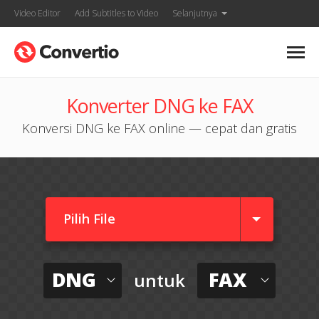
Video Editor
Add Subtitles to Video
Selanjutnya
Konverter DNG ke FAX
Konversi DNG ke FAX online — cepat dan gratis
Pilih File
DNG
FAX
untuk