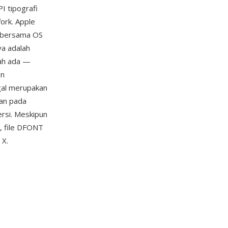
I tipografi
ork. Apple
n bersama OS
ya adalah
dah ada —
an
gal merupakan
pan pada
ersi. Meskipun
u, file DFONT
 X.