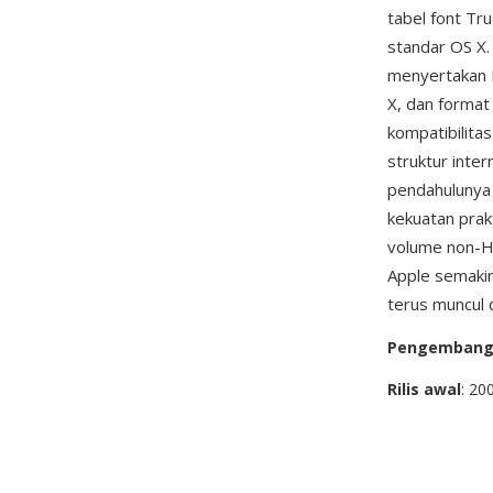
tabel font Tr
standar OS X.
menyertakan 
X, dan format 
kompatibilita
struktur inte
pendahulunya 
kekuatan prak
volume non-HFS
Apple semakin
terus muncul d
Pengemban
Rilis awal
: 20