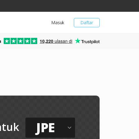
Masuk
Daftar
a
10,220
ulasan di
JPE
ntuk