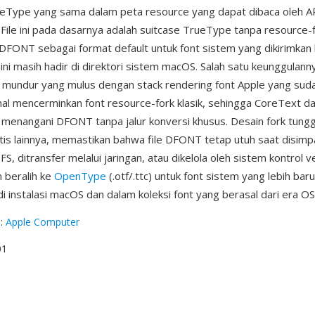
ueType yang sama dalam peta resource yang dapat dibaca oleh AP
 File ini pada dasarnya adalah suitcase TrueType tanpa resource-f
DFONT sebagai format default untuk font sistem yang dikirimka
ini masih hadir di direktori sistem macOS. Salah satu keunggulann
s mundur yang mulus dengan stack rendering font Apple yang su
rnal mencerminkan font resource-fork klasik, sehingga CoreText d
menangani DFONT tanpa jalur konversi khusus. Desain fork tung
tis lainnya, memastikan bahwa file DFONT tetap utuh saat disim
, ditransfer melalui jaringan, atau dikelola oleh sistem kontrol v
 beralih ke
OpenType
(.otf/.ttc) untuk font sistem yang lebih bar
i instalasi macOS dan dalam koleksi font yang berasal dari era OS
g
:
Apple Computer
01