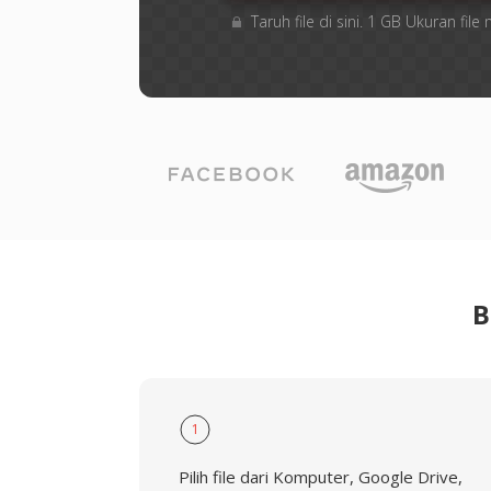
Taruh file di sini. 1 GB Ukuran fi
B
1
Pilih file dari Komputer, Google Drive,