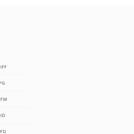
IFF
PG
AFM
CID
SFD