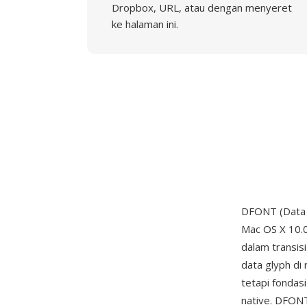
Dropbox, URL, atau dengan menyeret
ke halaman ini.
DFONT (Data F
Mac OS X 10.0
dalam transis
data glyph di 
tetapi fondas
native. DFONT