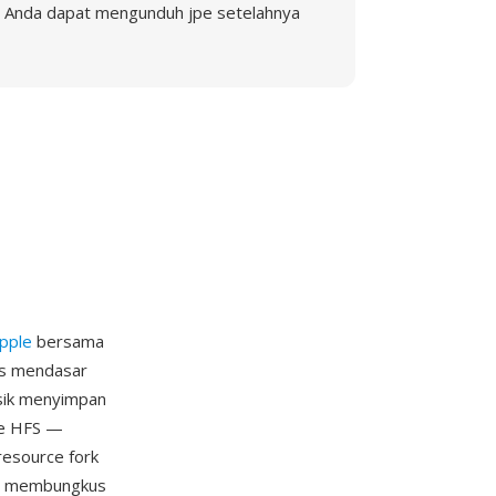
Anda dapat mengunduh jpe setelahnya
pple
bersama
as mendasar
asik menyimpan
ile HFS —
resource fork
rk, membungkus