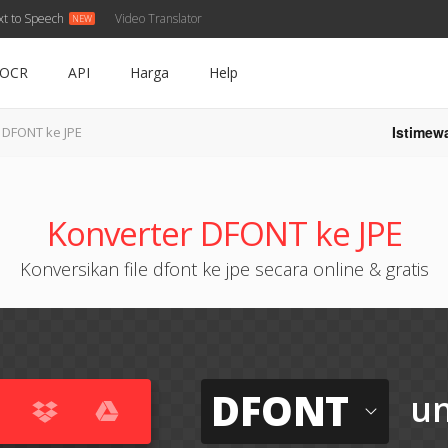
xt to Speech
Video Translator
OCR
API
Harga
Help
Istimew
DFONT ke JPE
Konverter DFONT ke JPE
Konversikan file dfont ke jpe secara online & gratis
DFONT
u