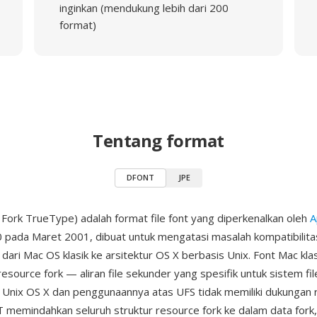
inginkan (mendukung lebih dari 200
format)
Tentang format
DFONT
JPE
ork TrueType) adalah format file font yang diperkenalkan oleh
A
 pada Maret 2001, dibuat untuk mengatasi masalah kompatibilit
i dari Mac OS klasik ke arsitektur OS X berbasis Unix. Font Mac kl
resource fork — aliran file sekunder yang spesifik untuk sistem f
i Unix OS X dan penggunaannya atas UFS tidak memiliki dukungan 
 memindahkan seluruh struktur resource fork ke dalam data fo