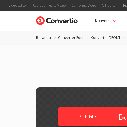
Video Editor
Add Subtitles to Video
Compress Video
GIF Editor
Te
Konversi
Beranda
Converter Font
Konverter DFONT
Pilih File