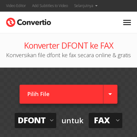
Video Editor
Add Subtitles to Video
Selanjutnya
Konverter DFONT ke FAX
Konversikan file dfont ke fax secara online & gratis
Pilih File
DFONT
FAX
untuk