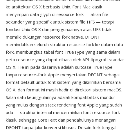
ke arsitektur OS X berbasis Unix. Font Mac klasik
menyimpan data glyph di resource fork — aliran file
sekunder yang spesifik untuk sistem file HFS — tetapi
fondasi Unix OS X dan penggunaannya atas UFS tidak
memiliki dukungan resource fork native. DFONT
memindahkan seluruh struktur resource fork ke dalam data
fork, membungkus tabel font TrueType yang sama dalam
peta resource yang dapat dibaca oleh API tipografi standar
OS X. File ini pada dasarnya adalah suitcase TrueType
tanpa resource-fork. Apple menyertakan DFONT sebagai
format default untuk font sistem yang dikirimkan bersama
OS X, dan format ini masih hadir di direktori sistem macOS.
Salah satu keunggulannya adalah kompatibilitas mundur
yang mulus dengan stack rendering font Apple yang sudah
ada — struktur internal mencerminkan font resource-fork
klasik, sehingga CoreText dan pendahulunya menangani
DFONT tanpa jalur konversi khusus. Desain fork tunggal