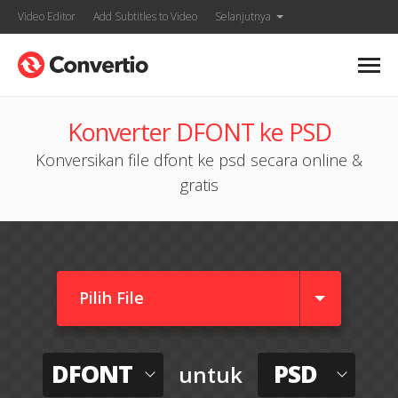
Video Editor
Add Subtitles to Video
Selanjutnya
Konverter DFONT ke PSD
Konversikan file dfont ke psd secara online &
gratis
Pilih File
DFONT
PSD
untuk