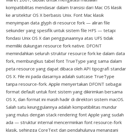
kompatibilitas mendasar dalam transisi dari Mac OS klasik
ke arsitektur OS X berbasis Unix. Font Mac klasik
menyimpan data glyph di resource fork — aliran file
sekunder yang spesifik untuk sistem file HFS — tetapi
fondasi Unix OS X dan penggunaannya atas UFS tidak
memiliki dukungan resource fork native. DFONT
memindahkan seluruh struktur resource fork ke dalam data
fork, membungkus tabel font TrueType yang sama dalam
peta resource yang dapat dibaca oleh API tipografi standar
OS X. File ini pada dasarnya adalah suitcase TrueType
tanpa resource-fork. Apple menyertakan DFONT sebagai
format default untuk font sistem yang dikirimkan bersama
OS X, dan format ini masih hadir di direktori sistem macOS.
Salah satu keunggulannya adalah kompatibilitas mundur
yang mulus dengan stack rendering font Apple yang sudah
ada — struktur internal mencerminkan font resource-fork
klasik, sehingga CoreText dan pendahulunya menangani