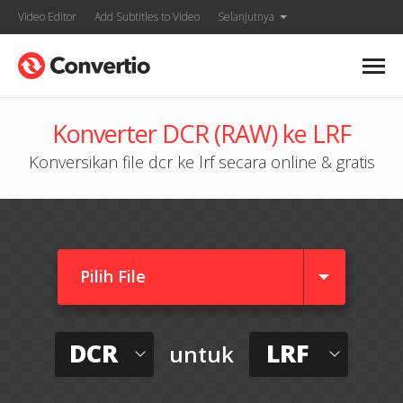
Video Editor
Add Subtitles to Video
Selanjutnya
Konverter DCR (RAW) ke LRF
Konversikan file dcr ke lrf secara online & gratis
Pilih File
DCR
LRF
untuk