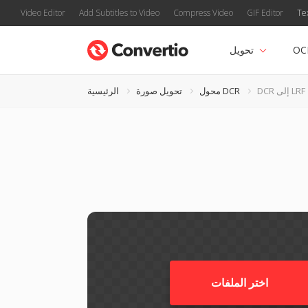
Video Editor
Add Subtitles to Video
Compress Video
GIF Editor
Te
OC
تحويل
DCR إلى LRF
محول DCR
تحويل صورة
الرئيسية
اختر الملفات