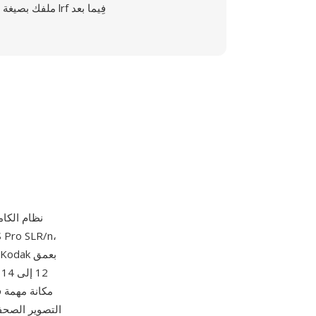
ملفك بصيغة lrf فِيما بعد
2
التصوير الصحف