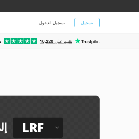
تسجيل
تسجيل الدخول
تقييم على
10,220
م
LRF
إل