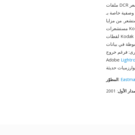
ملفات DCR من تلك الحقبة مجموعة مهمة من الصور الرقمية الاحترافية. تخزن الصيغة بيانات المستشعر
لات مصفوفة الألوان وإعدادات الكسب التناظري
 المميز الذي تنتجه تقنية
مستشعرات Kodak وعلم الألوان الخاص بها — يعتبر كثير من المصورين والمنقحين أن درجات ألوان
لقطات Kodak DCS، خاصة درجات لون البشرة والانتقال السلس في الإضاءات العالية، مميزة بشكل
ثناء المعالجة اللاحقة. كما أن التوافق
يرات، تبقى ملفات DCR مدعومة من
Adobe
Light
Eastma
:
المطوّر
دار الأول
: 2001