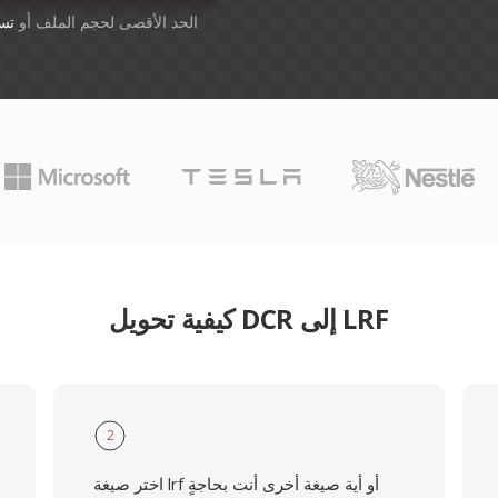
أسقِط الملفات هنا. 1 GB الحد الأقصى لحجم الملف أو
تس
كيفية تحويل DCR إلى LRF
2
اختر صيغة lrf أو أية صيغة أخرى أنت بحاجةٍ