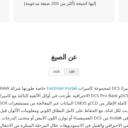
إليها كنتيجة (أكثر من 200 صيغة مدعومة)
عن الصيغ
DCR
LRF
لمجموعة كاميرات DCS (نظام الكاميرا
Eastman Kodak
DCR هي صيغة RAW خاصة طورتها شركة
1 إلى 14 بت لكل قناة، مع الحفاظ على كامل النطاق اللوني ومعلومات الألوان قب
الفسيفساء أو توازن اللون الأبيض أو منحنى الدرجات. شغلت كاميرات DCS من
ي الاحترافي والعمل في الاستوديوهات خلال المرحلة المبكرة من الانتقال