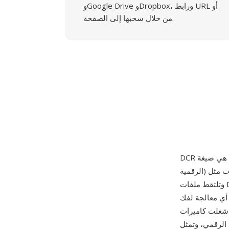
وGoogle Drive وDropbox، ورابط URL أو
من خلال سحبها إلى الصفحة.
الرقمية) الاحترافية. طُرحت في أوائل الألفية الثالثة مع كاميرات مثل DCS Pro Back وDCS Pro SLR/n،
وتلتقط ملفات DCR البيانات غير المعالجة من مستشعرات CMOS وCCD كاملة الإطار من Kodak بعمق
ل أي معالجة لفك
 Kodak مكانة مهمة في
 الرقمي، وتمثل