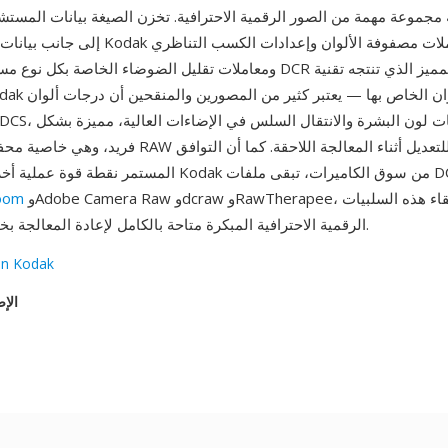
إلى جانب بيانات وصفية خاصة بـ Kodak تشمل معام
ومعاملات تقليل الضوضاء الخاصة بكل نوع مستشعر. من مزايا DCR الأداء اللوني
فريد، وهي خاصية محفوظة في بيانات RAW وقابلة للتعديل أ
المستمر نقطة قوة عملية أخرى: فرغم خروج Kodak من سوق الكام
وAdobe Camera Raw وdcraw وRawTherapee، مما يضمن بقاء هذه السلبيات
room
الرقمية الاحترافية المبكرة متاحة بالكامل لإعادة المعالجة بخوارزميات حديثة.
n Kodak
الإص