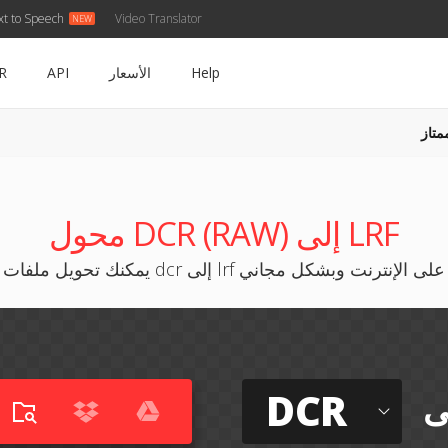
xt to Speech
Video Translator
Help
الأسعار
API
R
متاز
محول DCR (RAW) إلى LRF
يمكنك تحويل ملفات dcr إلى lrf على الإنترنت وبشكل مجاني
DCR
ى