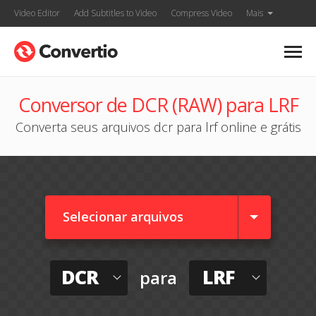
Video Editor
Add Subtitles to Video
Compress Video
Mais
Conversor de DCR (RAW) para LRF
Converta seus arquivos dcr para lrf online e grátis
Selecionar arquivos
DCR
LRF
para