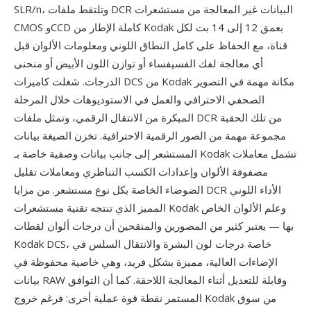
SLR/n، وتلتقط ملفات DCR البيانات غير المعالجة من مستشعرات
CMOS وCCD كاملة الإطار من Kodak بعمق 12 إلى 14 بت لكل
قناة، مع الحفاظ على كامل النطاق اللوني ومعلومات الألوان قبل
أي معالجة لفك الفسيفساء أو توازن اللون الأبيض أو منحنى
الدرجات. شغلت كاميرات DCS من Kodak مكانة مهمة في التصوير
الصحفي الاحترافي والعمل في الاستوديوهات خلال المرحلة
المبكرة من الانتقال الرقمي، وتمثل ملفات DCR من تلك الحقبة
مجموعة مهمة من الصور الرقمية الاحترافية. تخزن الصيغة بيانات
المستشعر إلى جانب بيانات وصفية خاصة بـ Kodak تشمل معاملات
مصفوفة الألوان وإعدادات الكسب التناظري ومعاملات تقليل
الضوضاء الخاصة بكل نوع مستشعر. من مزايا DCR الأداء اللوني
المميز الذي تنتجه تقنية مستشعرات Kodak وعلم الألوان الخاص
بها — يعتبر كثير من المصورين والمنقحين أن درجات ألوان لقطات
Kodak DCS، خاصة درجات لون البشرة والانتقال السلس في
الإضاءات العالية، مميزة بشكل فريد، وهي خاصية محفوظة في
بيانات RAW وقابلة للتعديل أثناء المعالجة اللاحقة. كما أن التوافق
المستمر نقطة قوة عملية أخرى: فرغم خروج Kodak من سوق