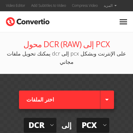
المزيد
Compress Video
Add Subtitles to Video
Video Editor
محول DCR (RAW) إلى PCX
يمكنك تحويل ملفات dcr إلى pcx على الإنترنت وبشكل
مجاني
اختر الملفات
DCR
PCX
إلى