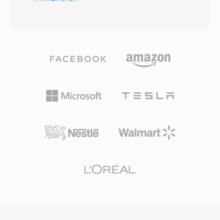
biasanya mencapai rasio kompresi 10:1.
implementasi — encoder dan decoder
Dikembangkan oleh Fraunhofer Society bekerja
memerlukan sumber daya minimal,
sama dengan ilmuwan digital lainnya, format ini
memungkinkan pemrosesan real-time pada
menjadi standar internasional pada tahun 1993
perangkat keras embedded berdaya rendah.
sebagai bagian dari spesifikasi MPEG-1. File
Ketahanan di bawah kondisi bising adalah
MP3 dapat dikodekan pada berbagai bit rate,
kekuatan lain, karena kesalahan bit tunggal
umumnya berkisar dari 128 kbps hingga 320
hanya mempengaruhi sampel lokal tanpa
kbps, memungkinkan pengguna
merusak seluruh frame. SoX menyediakan
menyeimbangkan ukuran file dan fidelitas
dukungan encoding dan decoding perangkat
audio. Kompresi yang efisien, kompatibilitas
lunak, memungkinkan sistem modern bekerja
perangkat yang luas, dan ukuran file yang kecil
dengan rekaman CVSD warisan dari arsip
menjadikannya kekuatan pendorong di balik
militer dan infrastruktur telekomunikasi vintage.
revolusi musik digital, memungkinkan
penyimpanan dan distribusi musik yang praktis
melalui internet. Saat ini, MP3 tetap menjadi
salah satu format audio yang paling didukung