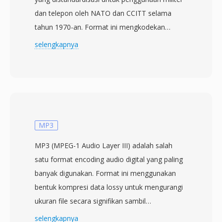
dan telepon oleh NATO dan CCITT selama
tahun 1970-an. Format ini mengkodekan
perbedaan antara sampel berurutan sebagai
selengkapnya
satu bit — 1 jika sampel saat ini melebihi
prediksi, 0 jika sebaliknya — sementara filter
syllabic companding menyesuaikan ukuran
langkah dengan memantau rangkaian bit
identik. Beroperasi pada 16 hingga 64 kbps,
CVSD menyeimbangkan kejelasan suara
MP3
terhadap bandwidth, menjadikannya pilihan
MP3 (MPEG-1 Audio Layer III) adalah salah
encoding untuk tautan militer yang aman dan
satu format encoding audio digital yang paling
sistem radio taktis. Bitstream dapat
banyak digunakan. Format ini menggunakan
didekodekan dengan perangkat keras yang
bentuk kompresi data lossy untuk mengurangi
sederhana, yang awalnya dibangun ke dalam
ukuran file secara signifikan sambil
sirkuit terpadu khusus. Salah satu
mempertahankan kualitas suara mendekati CD,
selengkapnya
keunggulannya adalah kesederhanaan