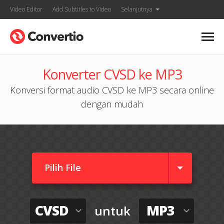
Video Editor
Add Subtitles to Video
Selanjutnya
Konverter CVSD ke MP3
Konversi format audio CVSD ke MP3 secara online
dengan mudah
Pilih File
CVSD
MP3
untuk