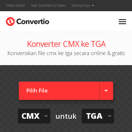
Video Editor
Add Subtitles to Video
Selanjutnya
Konverter CMX ke TGA
Konversikan file cmx ke tga secara online & gratis
Pilih File
CMX
TGA
untuk