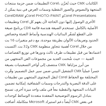
التطبيقات ضمن حزمة منتجات Corel، حيث تُخزّن CMX الكائنات
المتجهة والنصوص والصور النقطية وسمات العرض في بنية يمكن لـ
CorelDRAW وCorel PHOTO-PAINT وCorel Presentations
وتطبيقات Corel الأخرى الوصول إليها دون الحاجة لأن يفهم كل
برنامج صيغة CDR الأصلية بالكامل. تستخدم الصيغة هندسة قائمة
على القطع تُشفّر البدائيات الهندسية وأنماط التعبئة وخصائص
الحدود وتعريفات الألوان بطريقة موحدة، مع دعم متغيرات 16 بت
و32 بت. اكتسبت CMX أهمية تتجاوز منظومة Corel من خلال
اعتمادها من قبل تطبيقات طرف ثالث ودورها في توزيع القصاصات
الفنية — حيث شُحنت العديد من مجموعات الفن المتجهي من
منتصف إلى أواخر التسعينيات بصيغة CMX. من أبرز مزاياها
التشغيل البيني ضمن سير عمل التصميم: وفّرت CMX جسراً عملياً
لنقل المحتوى المتجهي بين تطبيقات Corel المختلفة مع الحفاظ
على الدقة البصرية والتدرجات وسمات الشفافية. إمكانية تضمين
البيانات المتجهة والنقطية معاً في ملف واحد ميزة أخرى، تسمح
بتبادل الرسوم التوضيحية المعقدة متعددة الوسائط كوحدات
متكاملة. أضافت Microsoft أيضاً دعم استيراد CMX في بعض