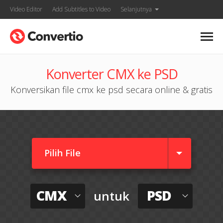
Video Editor
Add Subtitles to Video
Selanjutnya
Konverter CMX ke PSD
Konversikan file cmx ke psd secara online & gratis
Pilih File
CMX
PSD
untuk