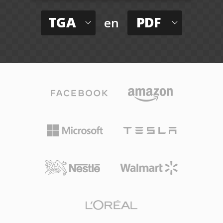
TGA
PDF
en