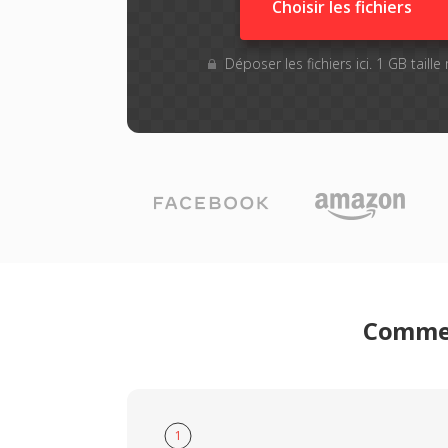
Choisir les fichiers
Déposer les fichiers ici. 1 GB taill
Commen
1