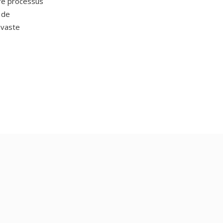
re processus
 de
 vaste