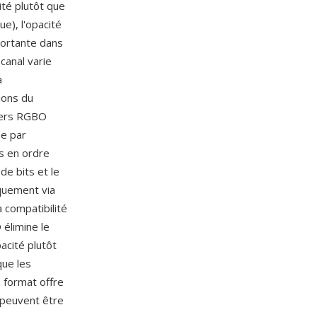
té plutôt que
e), l'opacité
portante dans
canal varie
a
ions du
hiers RGBO
ee par
es en ordre
de bits et le
iquement via
 compatibilité
 élimine le
acité plutôt
que les
 format offre
 peuvent être