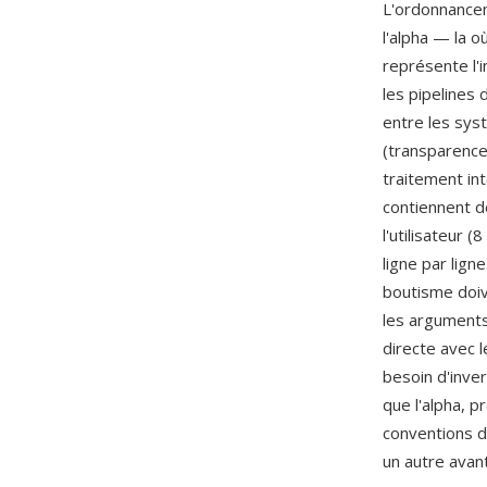
L'ordonnancem
l'alpha — la o
représente l'
les pipelines
entre les sys
(transparence
traitement int
contiennent d
l'utilisateur (
ligne par lign
boutisme doiv
les arguments
directe avec l
besoin d'inver
que l'alpha, p
conventions d
un autre ava