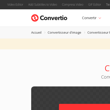
Video Editor
Add Subtitles to Video
Compress Video
GIF Editor
Te
Convertir
Accueil
Convertisseur d'image
Convertisseur
C
Conv