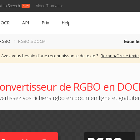
xt to Speech
Video Translator
OCR
API
Prix
Help
Excelle
 RGBO
RGBO à DOCM
Avez-vous besoin d'une reconnaissance de texte ?
Reconnaître le texte
onvertisseur de RGBO en DO
ertissez vos fichiers rgbo en docm en ligne et gratuit