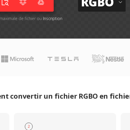
RGBO
e maximale de fichier ou
Inscription
t convertir un fichier RGBO en fichi
2