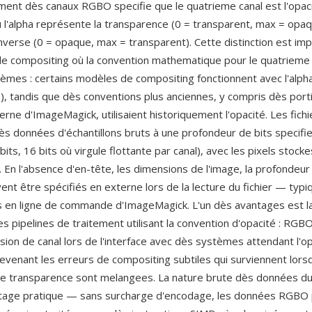
ent dès canaux RGBO specifie que le quatrieme canal est l'opaci
ù l'alpha représente la transparence (0 = transparent, max = opaqu
inverse (0 = opaque, max = transparent). Cette distinction est im
 de compositing où la convention mathematique pour le quatrieme 
tèmes : certains modèles de compositing fonctionnent avec l'alph
), tandis que dès conventions plus anciennes, y compris dès port
erne d'ImageMagick, utilisaient historiquement l'opacité. Les fic
ès données d'échantillons bruts à une profondeur de bits specifi
8 bits, 16 bits où virgule flottante par canal), avec les pixels stock
e. En l'absence d'en-tête, les dimensions de l'image, la profondeur 
ent être spécifiés en externe lors de la lecture du fichier — typ
 en ligne de commande d'ImageMagick. L'un dès avantages est la
es pipelines de traitement utilisant la convention d'opacité : RGBO
sion de canal lors de l'interface avec dès systèmes attendant l'op
revenant les erreurs de compositing subtiles qui surviennent lors
e transparence sont melangees. La nature brute dès données du
ntage pratique — sans surcharge d'encodage, les données RGBO