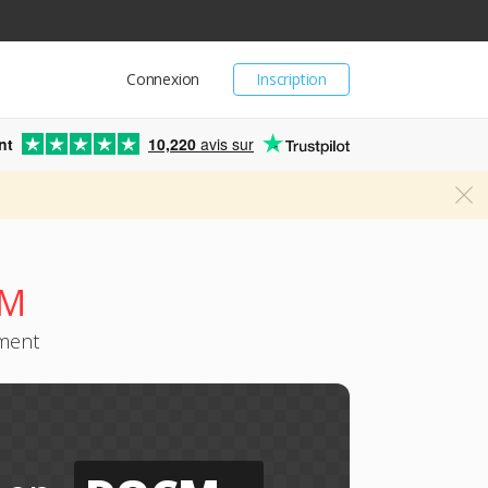
Connexion
Inscription
nt
10,220
avis sur
CM
ement