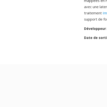
mappees en m
avec une late
traitement
Im
support de f
Développeur
Date de sorti