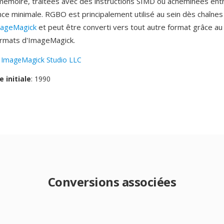
émoire, traitées avec dès instructions SIMD où acheminées ent
nce minimale. RGBO est principalement utilisé au sein dès chaînes
ageMagick
et peut être converti vers tout autre format grâce au
ormats d'ImageMagick.
:
ImageMagick Studio LLC
e initiale
: 1990
Conversions associées