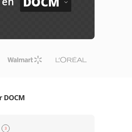
DOCM
en
er DOCM
3