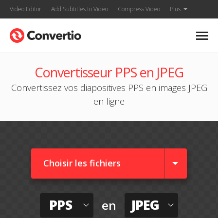
Video Editor
Add Subtitles to Video
Compress Video
Plus
Convertisseur PPS en JPEG
Convertissez vos diapositives PPS en images JPEG
en ligne
Choisir les fichiers
PPS
JPEG
en