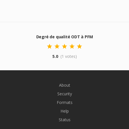
Degré de qualité ODT à PFM
5.0
(1 votes)
About
Security
Formats
Help
Status