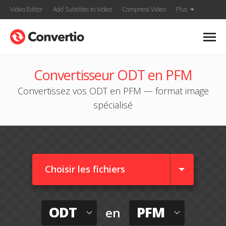
Video Editor
Add Subtitles to Video
Compress Video
Plus
Convertisseur ODT en PFM
Convertissez vos ODT en PFM — format image
spécialisé
Choisir les fichiers
ODT
PFM
en