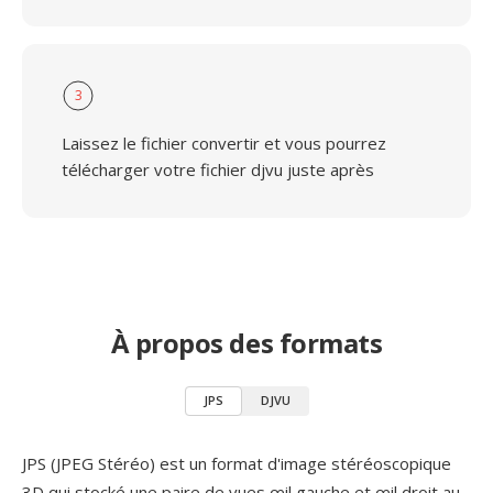
3
Laissez le fichier convertir et vous pourrez
télécharger votre fichier djvu juste après
À propos des formats
JPS
DJVU
JPS (JPEG Stéréo) est un format d'image stéréoscopique
3D qui stocké une paire de vues œil gauche et œil droit au