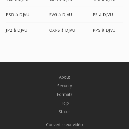
PSD à DJVU
SVG à DJVU
PS à DJVU
JP2 à DJVU
OXPS à DJVU
PPS à DJVU
About
Security
Formats
Help
Status
Convertisseur vidéo