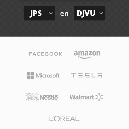
JPS
DJVU
en