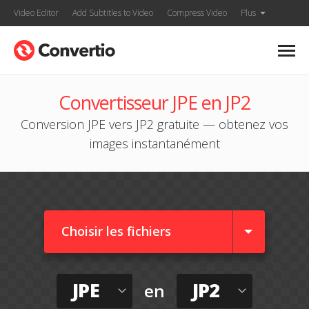
Video Editor
Add Subtitles to Video
Compress Video
Plus
Convertisseur JPE en JP2
Conversion JPE vers JP2 gratuite — obtenez vos
images instantanément
Choisir les fichiers
JPE
JP2
en