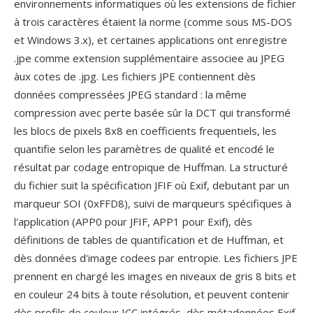
environnements informatiques où les extensions de fichier
à trois caractères étaient la norme (comme sous MS-DOS
et Windows 3.x), et certaines applications ont enregistre
.jpe comme extension supplémentaire associee au JPEG
àux cotes de .jpg. Les fichiers JPE contiennent dès
données compressées JPEG standard : la même
compression avec perte basée sûr la DCT qui transformé
les blocs de pixels 8x8 en coefficients frequentiels, les
quantifie selon les paramètres de qualité et encodé le
résultat par codage entropique de Huffman. La structuré
du fichier suit la spécification JFIF où Exif, debutant par un
marqueur SOI (0xFFD8), suivi de marqueurs spécifiques à
l'application (APP0 pour JFIF, APP1 pour Exif), dès
définitions de tables de quantification et de Huffman, et
dès données d'image codees par entropie. Les fichiers JPE
prennent en chargé les images en niveaux de gris 8 bits et
en couleur 24 bits à toute résolution, et peuvent contenir
dès profils de couleur ICC intégrés, dès métadonnées Exif